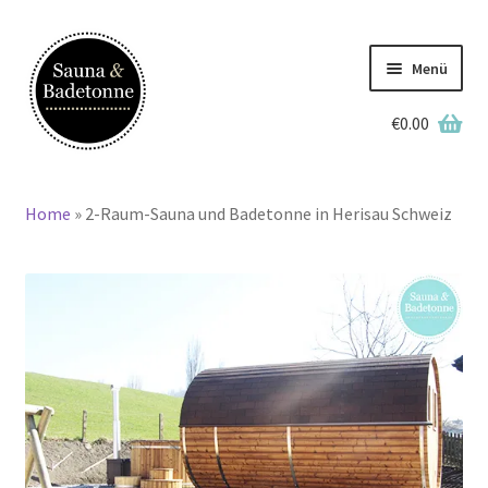
Zur
Zum
Navigation
Inhalt
Menü
springen
springen
€
0.00
Deutsch
Home
»
2-Raum-Sauna und Badetonne in Herisau Schweiz
Home
Lagerbestand
Badetonnen
Saunen
Grillkotas