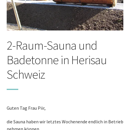
Zubehör
Öfen
2-Raum-Sauna und
Andere Produkte
Badetonne in Herisau
Unterm
Info
öffnen
Schweiz
+49 (0) 174 335 1470
info@sauna-badetonne.de
Guten Tag Frau Piir,
die Sauna haben wir letztes Wochenende endlich in Betrieb
nehmen können.