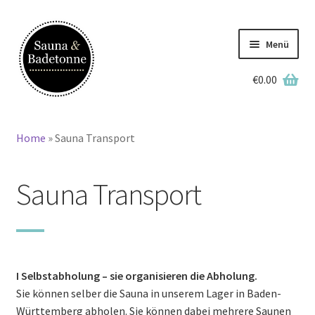
Zur
Zum
Navigation
Inhalt
Menü
springen
springen
€
0.00
English
Deutsch
Home
»
Sauna Transport
Home
Sauna Transport
Lagerbestand
Badetonnen
Saunen
I Selbstabholung – sie organisieren die Abholung.
Sie können selber die Sauna in unserem Lager in Baden-
Grillkotas
Württemberg abholen. Sie können dabei mehrere Saunen