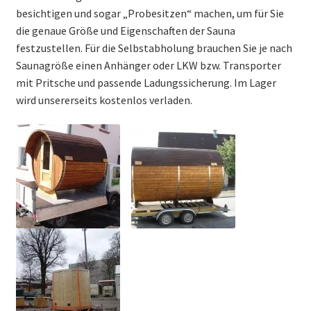
besichtigen und sogar „Probesitzen“ machen, um für Sie
Zubehör
die genaue Größe und Eigenschaften der Sauna
festzustellen. Für die Selbstabholung brauchen Sie je nach
Öfen
Saunagröße einen Anhänger oder LKW bzw. Transporter
mit Pritsche und passende Ladungssicherung. Im Lager
Andere Produkte
wird unsererseits kostenlos verladen.
Unterm
Info
öffnen
+49 (0) 174 335 1470
info@sauna-badetonne.de