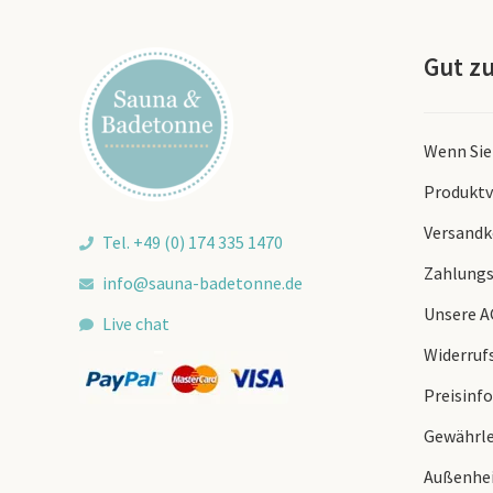
Gut z
Wenn Sie
Produktv
Versandk
Tel. +49 (0) 174 335 1470
Zahlungs
info@sauna-badetonne.de
Unsere 
Live chat
Widerruf
Preisinfo
Gewährle
Außenhei