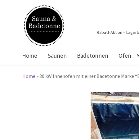
Zur
Zum
Navigation
Inhalt
springen
springen
Rabatt-Aktion – Lager
Home
Saunen
Badetonnen
Öfen
Home
»
30 kW Innenofen mit einer Badetonne Marke “E