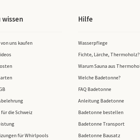
u wissen
Hilfe
 von uns kaufen
Wasserpflege
ideos
Fichte, Lärche, Thermoholz?
osten
Warum Sauna aus Thermoho
arten
Welche Badetonne?
AGB
FAQ Badetonne
sbelehrung
Anleitung Badetonne
 für die Schweiz
Badetonne bestellen
istung
Badetonne Transport
zungen für Whirlpools
Badetonne Bausatz