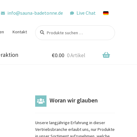
info@sauna-badetonne.de
Live Chat
Suchen
Suchen
en
Kontakt
nach:
raktion
€
0.00
0 Artikel
Woran wir glauben
Unsere langjährige Erfahrung in dieser
Vertriebsbranche erlaubt uns, nur Produkte
in unser Sortiment aufzunehmen, welche