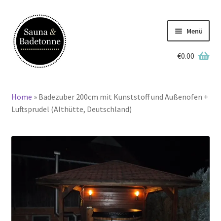
Zur
Zum
Navigation
Inhalt
Menü
springen
springen
€
0.00
Deutsch
Home
»
Badezuber 200cm mit Kunststoff und Außenofen +
Home
Luftsprudel (Althütte, Deutschland)
Lagerbestand
Badetonnen
Saunen
Grillkotas