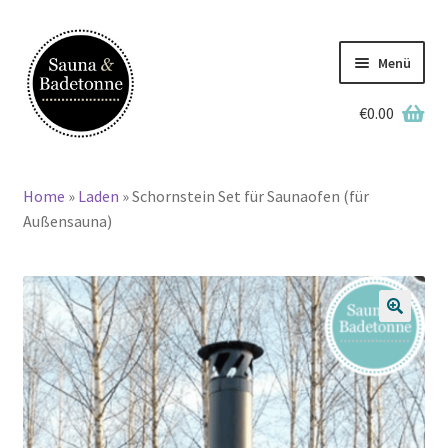
Zur
Zum
Navigation
Inhalt
Menü
springen
springen
€
0.00
Deutsch
Home
»
Laden
»
Schornstein Set für Saunaofen (für
Home
Außensauna)
Lagerbestand
Badetonnen
🔍
Saunen
Grillkotas