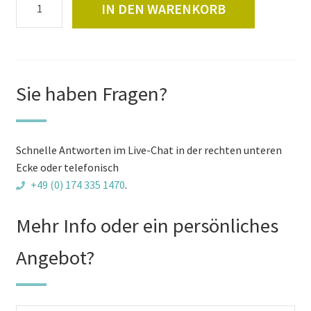
IN DEN WARENKORB
Set
für
Saunaofen
(für
Außensauna)
Sie haben Fragen?
Menge
Schnelle Antworten im Live-Chat in der rechten unteren
Ecke oder telefonisch
+49 (0) 174 335 1470
.
Mehr Info oder ein persönliches
Angebot?