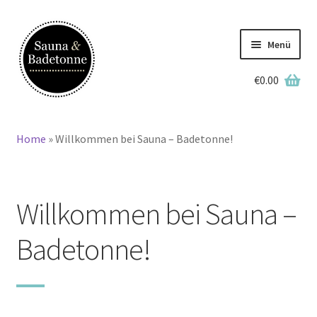
Zur
Zum
Navigation
Inhalt
Menü
springen
springen
€
0.00
Deutsch
Home
»
Willkommen bei Sauna – Badetonne!
Home
Lagerbestand
Willkommen bei Sauna –
Badetonnen
Badetonne!
Saunen
Grillkotas