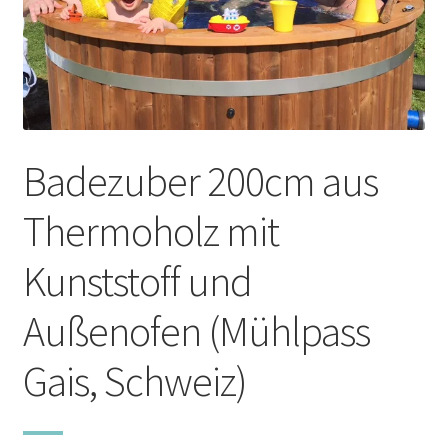
Zubehör
Öfen
Andere Produkte
Badezuber 200cm aus
Unterm
Info
Thermoholz mit
öffnen
+49 (0) 174 335 1470
Kunststoff und
info@sauna-badetonne.de
Außenofen (Mühlpass
Gais, Schweiz)