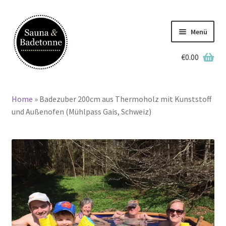
Zur
Zum
Navigation
Inhalt
Menü
springen
springen
€
0.00
Deutsch
Home
»
Badezuber 200cm aus Thermoholz mit Kunststoff
Home
und Außenofen (Mühlpass Gais, Schweiz)
Lagerbestand
Badetonnen
Saunen
Grillkotas