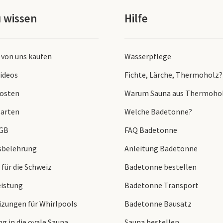
u wissen
Hilfe
 von uns kaufen
Wasserpflege
ideos
Fichte, Lärche, Thermoholz?
osten
Warum Sauna aus Thermoho
arten
Welche Badetonne?
AGB
FAQ Badetonne
sbelehrung
Anleitung Badetonne
 für die Schweiz
Badetonne bestellen
istung
Badetonne Transport
zungen für Whirlpools
Badetonne Bausatz
g in die ovale Sauna
Sauna bestellen