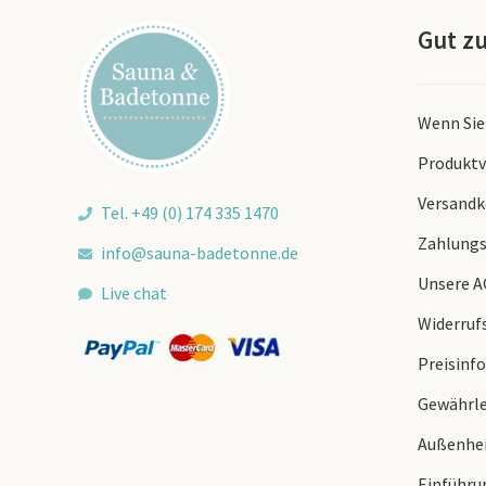
Gut z
Wenn Sie
Produktv
Versandk
Tel. +49 (0) 174 335 1470
Zahlungs
info@sauna-badetonne.de
Unsere 
Live chat
Widerruf
Preisinfo
Gewährle
Außenhei
Einführun