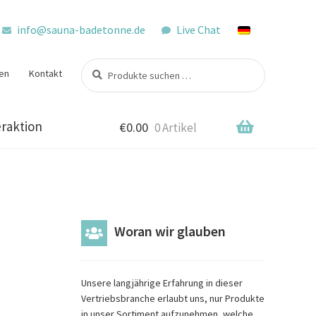
info@sauna-badetonne.de
Live Chat
Suchen
Suchen
en
Kontakt
nach:
raktion
€
0.00
0 Artikel
Woran wir glauben
Unsere langjährige Erfahrung in dieser
Vertriebsbranche erlaubt uns, nur Produkte
in unser Sortiment aufzunehmen, welche