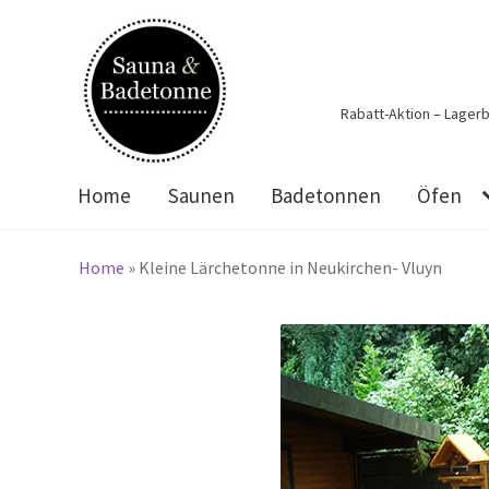
Zur
Zum
Navigation
Inhalt
springen
springen
Rabatt-Aktion – Lager
Home
Saunen
Badetonnen
Öfen
Home
»
Kleine Lärchetonne in Neukirchen- Vluyn