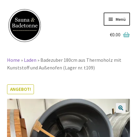
Zur
Zum
Navigation
Inhalt
Menü
springen
springen
€
0.00
Deutsch
Home
»
Laden
»
Badezuber 180cm aus Thermoholz mit
Home
Kunststoff und Außenofen (Lager nr. t109)
Lagerbestand
ANGEBOT!
Badetonnen
Saunen
🔍
Grillkotas