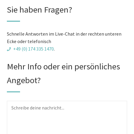
Kunststoff
Sie haben Fragen?
und
Außenofen
(Lager
Schnelle Antworten im Live-Chat in der rechten unteren
nr.
Ecke oder telefonisch
t109)
+49 (0) 174 335 1470
.
Menge
Mehr Info oder ein persönliches
Angebot?