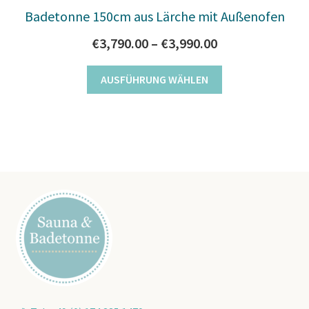
Badetonne 150cm aus Lärche mit Außenofen
Preisspanne:
€
3,790.00
–
€
3,990.00
€3,790.00
Dieses
AUSFÜHRUNG WÄHLEN
bis
Produkt
€3,990.00
weist
mehrere
Varianten
auf.
Die
Optionen
können
auf
der
Produktseite
gewählt
werden