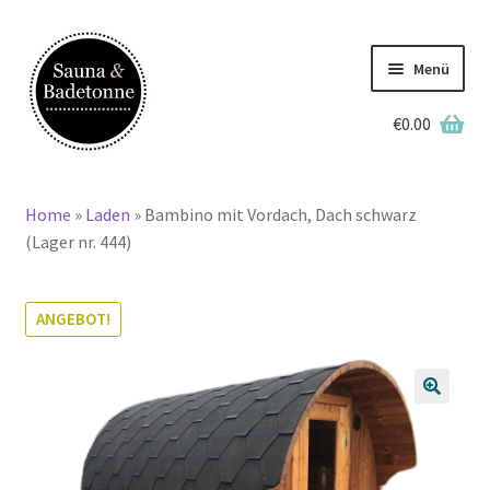
Zur
Zum
Navigation
Inhalt
Menü
springen
springen
€
0.00
Deutsch
Home
»
Laden
»
Bambino mit Vordach, Dach schwarz
Home
(Lager nr. 444)
Lagerbestand
ANGEBOT!
Badetonnen
Saunen
🔍
Grillkotas