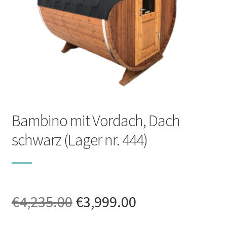
Zubehör
Öfen
Andere Produkte
Unterm
Info
öffnen
Bambino mit Vordach, Dach
+49 (0) 174 335 1470
schwarz (Lager nr. 444)
info@sauna-badetonne.de
Ursprünglicher
Aktueller
€
4,235.00
€
3,999.00
Preis
Preis