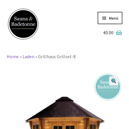
Zur
Zum
Navigation
Inhalt
Menü
springen
springen
€
0.00
English
Deutsch
Home
»
Laden
»
Grillhaus Grillset-8
Home
Lagerbestand
🔍
Badetonnen
Saunen
Grillkotas