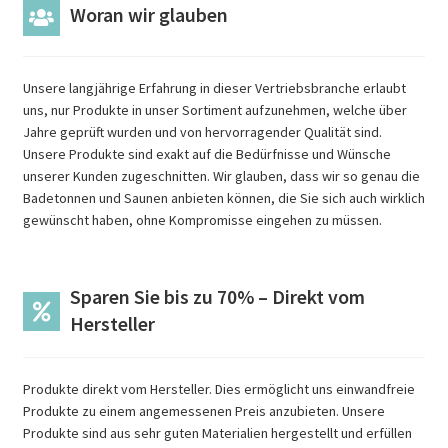
Woran wir glauben
Zubehör
Unsere langjährige Erfahrung in dieser Vertriebsbranche erlaubt
Öfen
uns, nur Produkte in unser Sortiment aufzunehmen, welche über
Jahre geprüft wurden und von hervorragender Qualität sind.
Andere Produkte
Unsere Produkte sind exakt auf die Bedürfnisse und Wünsche
unserer Kunden zugeschnitten. Wir glauben, dass wir so genau die
Unterm
Info
Badetonnen und Saunen anbieten können, die Sie sich auch wirklich
öffnen
gewünscht haben, ohne Kompromisse eingehen zu müssen.
+49 (0) 174 335 1470
Sparen Sie bis zu 70% – Direkt vom
info@sauna-badetonne.de
Hersteller
Produkte direkt vom Hersteller. Dies ermöglicht uns einwandfreie
Produkte zu einem angemessenen Preis anzubieten. Unsere
Produkte sind aus sehr guten Materialien hergestellt und erfüllen