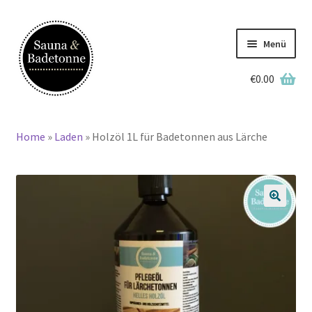
Zur
Zum
Navigation
Inhalt
Menü
springen
springen
€
0.00
English
Deutsch
Home
»
Laden
»
Holzöl 1L für Badetonnen aus Lärche
Home
Lagerbestand
🔍
Badetonnen
Saunen
Grillkotas