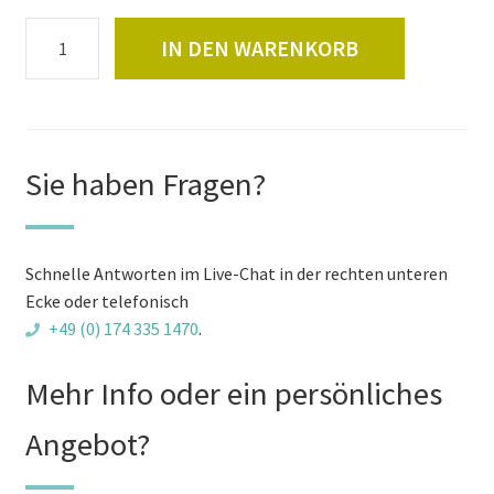
Holzöl
IN DEN WARENKORB
1L
für
Badetonnen
aus
Lärche
Sie haben Fragen?
Menge
Schnelle Antworten im Live-Chat in der rechten unteren
Ecke oder telefonisch
+49 (0) 174 335 1470
.
Mehr Info oder ein persönliches
Angebot?